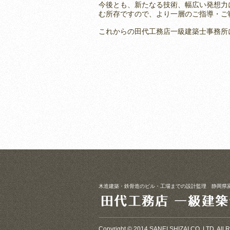
今後とも、新たなる技術、幅広い発想力
む所存ですので、より一層のご指導・ご
これからの田代工務店一級建築士事務所
木造建築・鉄骨造のビル・工場までの設計監理 静岡県
Copyright © 2014 SANEI SHIZAI CO.,LTD. All R