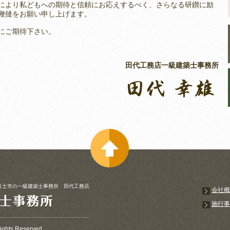
により私どもへの期待と信頼にお応えするべく、さらなる研鑚に励
鞭撻をお願い申し上げます。
にご期待下さい。
田代工務店一級建築士事務所
富士市の一級建築士事務所 田代工務店
会社概
施行事
ights Reserved.