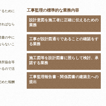
工事監理の標準的な業務内容
するために
。
設計意図を施工者に正確に伝えるための
ければなら
業務
請書の中に
工事が設計図通りであることの確認をす
る業務
ならないこ
施工図等を設計図書に照らして検討、承
務所協会等
諾する業務
いるので活
工事監理報告書・関係図書の建築主への
提出
定めた報酬