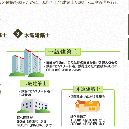
質の確保を図るために、原則として建築士が設計・工事管理を行わ
す。
築士
木造建築士
そ
き
反
請